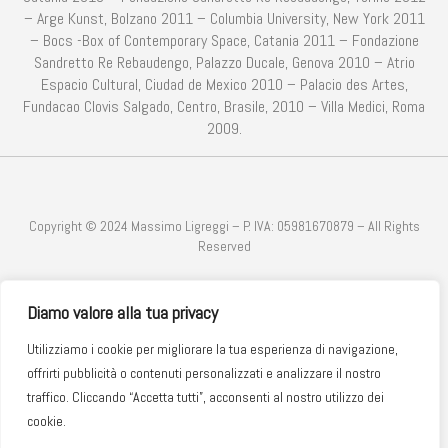
– Arge Kunst, Bolzano 2011 – Columbia University, New York 2011
– Bocs -Box of Contemporary Space, Catania 2011 – Fondazione
Sandretto Re Rebaudengo, Palazzo Ducale, Genova 2010 – Atrio
Espacio Cultural, Ciudad de Mexico 2010 – Palacio des Artes,
Fundacao Clovis Salgado, Centro, Brasile, 2010 – Villa Medici, Roma
2009.
Copyright © 2024 Massimo Ligreggi – P. IVA: 05981670879 – All Rights
Reserved
Diamo valore alla tua privacy
SITO WEB REALIZZATO DA
EVOLVE WEB AGENCY
Utilizziamo i cookie per migliorare la tua esperienza di navigazione,
offrirti pubblicità o contenuti personalizzati e analizzare il nostro
Privacy Policy
Cookie Policy
Copyright
traffico. Cliccando “Accetta tutti”, acconsenti al nostro utilizzo dei
Condizioni e Trattamento Dati
cookie.