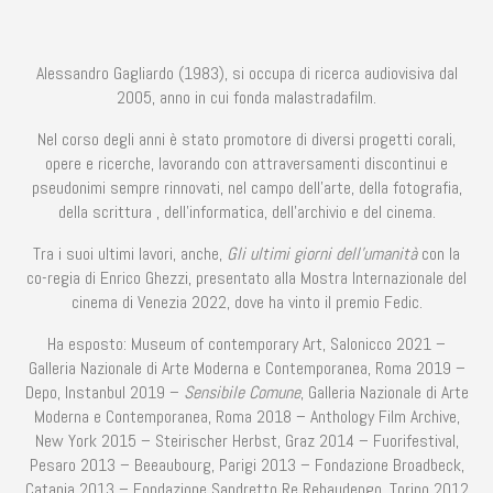
Alessandro Gagliardo (1983), si occupa di ricerca audiovisiva dal
2005, anno in cui fonda malastradafilm.
Nel corso degli anni è stato promotore di diversi progetti corali,
opere e ricerche, lavorando con attraversamenti discontinui e
pseudonimi sempre rinnovati, nel campo dell’arte, della fotografia,
della scrittura , dell’informatica, dell’archivio e del cinema.
Tra i suoi ultimi lavori, anche,
Gli ultimi giorni dell’umanità
con la
co-regia di Enrico Ghezzi, presentato alla Mostra Internazionale del
cinema di Venezia 2022, dove ha vinto il premio Fedic.
Ha esposto: Museum of contemporary Art, Salonicco 2021 –
Galleria Nazionale di Arte Moderna e Contemporanea, Roma 2019 –
Depo, Instanbul 2019 –
Sensibile Comune
, Galleria Nazionale di Arte
Moderna e Contemporanea, Roma 2018 – Anthology Film Archive,
New York 2015 – Steirischer Herbst, Graz 2014 – Fuorifestival,
Pesaro 2013 – Beeaubourg, Parigi 2013 – Fondazione Broadbeck,
Catania 2013 – Fondazione Sandretto Re Rebaudengo, Torino 2012