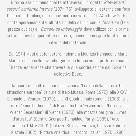
Ritorna alla bidimensionalità attraverso il progetto
Rilevamenti
esterni-conferme interne
(1974-76), sviluppato all’esterno con foto
Polaroid di tombini, muri e pavimenti iniziate nel 1974 a New York e,
contemporaneamente, all’interno dello studio con le
Tessiture
(tela
grezza cucita) e i
Cartoni da imballaggio
, dove utilizza per la prima
volta adesivi trasparenti e coprenti, facendo emergere la struttura
interna del materiale.
Dal 1974 Masi è cofondatore insieme a Maurizio Nannucci e Mario
Mariotti di un collettivo che gestisce lo spazio no profit di Zona a
Firenze, esperienza che troverà la sua continuazione dal 1998 nel
collettivo Base.
Da ricordare inoltre le partecipazioni a “I colori della pittura. Una
situazione europea” (a cura di Italo Mussa, Roma 1976), alla XXXVIII
Biennale di Venezia (1978); alla XI Quadriennale romana (1986); alle
mostre “Kunstlerbücher” di Francoforte e “Erweiterte Photographie
Wiener Secession” di Vienna (1980); alla mostra parigina “Livres
d’artistes” (Centre Georges Pompidou, Parigi, 1985), “Arte in
Toscana 1945-2000” (Palazzo Strozzi, Firenze, Palazzo Fabroni,
Pistoia 2002), “Pittura Analitica. I percorsi italiani 1970-1980”