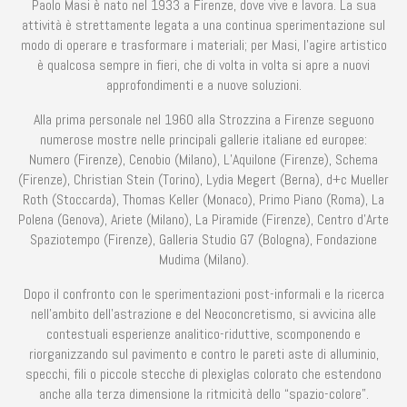
Paolo Masi è nato nel 1933 a Firenze, dove vive e lavora. La sua
attività è strettamente legata a una continua sperimentazione sul
modo di operare e trasformare i materiali; per Masi, l’agire artistico
è qualcosa sempre in fieri, che di volta in volta si apre a nuovi
approfondimenti e a nuove soluzioni.
Alla prima personale nel 1960 alla Strozzina a Firenze seguono
numerose mostre nelle principali gallerie italiane ed europee:
Numero (Firenze), Cenobio (Milano), L’Aquilone (Firenze), Schema
(Firenze), Christian Stein (Torino), Lydia Megert (Berna), d+c Mueller
Roth (Stoccarda), Thomas Keller (Monaco), Primo Piano (Roma), La
Polena (Genova), Ariete (Milano), La Piramide (Firenze), Centro d’Arte
Spaziotempo (Firenze), Galleria Studio G7 (Bologna), Fondazione
Mudima (Milano).
Dopo il confronto con le sperimentazioni post-informali e la ricerca
nell’ambito dell’astrazione e del Neoconcretismo, si avvicina alle
contestuali esperienze analitico-riduttive, scomponendo e
riorganizzando sul pavimento e contro le pareti aste di alluminio,
specchi, fili o piccole stecche di plexiglas colorato che estendono
anche alla terza dimensione la ritmicità dello “spazio-colore”.