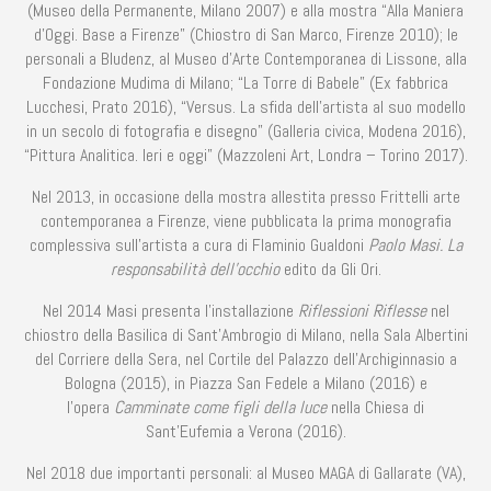
(Museo della Permanente, Milano 2007) e alla mostra “Alla Maniera
d’Oggi. Base a Firenze” (Chiostro di San Marco, Firenze 2010); le
personali a Bludenz, al Museo d’Arte Contemporanea di Lissone, alla
Fondazione Mudima di Milano; “La Torre di Babele” (Ex fabbrica
Lucchesi, Prato 2016), “Versus. La sfida dell’artista al suo modello
in un secolo di fotografia e disegno” (Galleria civica, Modena 2016),
“Pittura Analitica. Ieri e oggi” (Mazzoleni Art, Londra – Torino 2017).
Nel 2013, in occasione della mostra allestita presso Frittelli arte
contemporanea a Firenze, viene pubblicata la prima monografia
complessiva sull’artista a cura di Flaminio Gualdoni
Paolo Masi. La
responsabilità dell’occhio
edito da Gli Ori.
Nel 2014 Masi presenta l’installazione
Riflessioni Riflesse
nel
chiostro della Basilica di Sant’Ambrogio di Milano, nella Sala Albertini
del Corriere della Sera, nel Cortile del Palazzo dell’Archiginnasio a
Bologna (2015), in Piazza San Fedele a Milano (2016) e
l’opera
Camminate come figli della luce
nella Chiesa di
Sant’Eufemia a Verona (2016).
Nel 2018 due importanti personali: al Museo MAGA di Gallarate (VA),