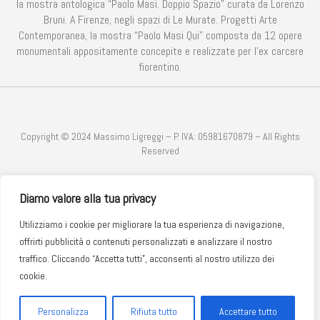
la mostra antologica “Paolo Masi. Doppio Spazio” curata da Lorenzo
Bruni. A Firenze, negli spazi di Le Murate. Progetti Arte
Contemporanea, la mostra “Paolo Masi Qui” composta da 12 opere
monumentali appositamente concepite e realizzate per l’ex carcere
fiorentino.
Copyright © 2024 Massimo Ligreggi – P. IVA: 05981670879 – All Rights
Reserved
Diamo valore alla tua privacy
SITO WEB REALIZZATO DA
EVOLVE WEB AGENCY
Utilizziamo i cookie per migliorare la tua esperienza di navigazione,
offrirti pubblicità o contenuti personalizzati e analizzare il nostro
Privacy Policy
Cookie Policy
Copyright
traffico. Cliccando “Accetta tutti”, acconsenti al nostro utilizzo dei
Condizioni e Trattamento Dati
cookie.
Personalizza
Rifiuta tutto
Accettare tutto