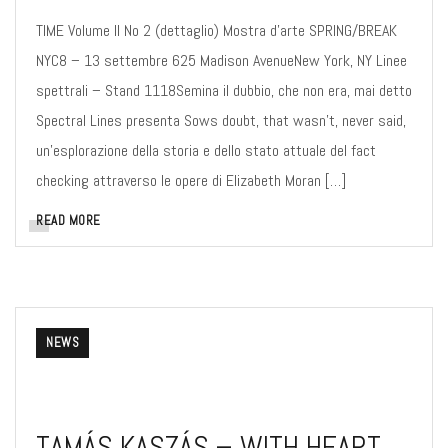
TIME Volume II No 2 (dettaglio) Mostra d’arte SPRING/BREAK
NYC8 – 13 settembre 625 Madison AvenueNew York, NY Linee
spettrali – Stand 1118Semina il dubbio, che non era, mai detto
Spectral Lines presenta Sows doubt, that wasn’t, never said,
un’esplorazione della storia e dello stato attuale del fact
checking attraverso le opere di Elizabeth Moran […]
READ MORE
NEWS
TAMÁS KASZÁS – WITH HEART